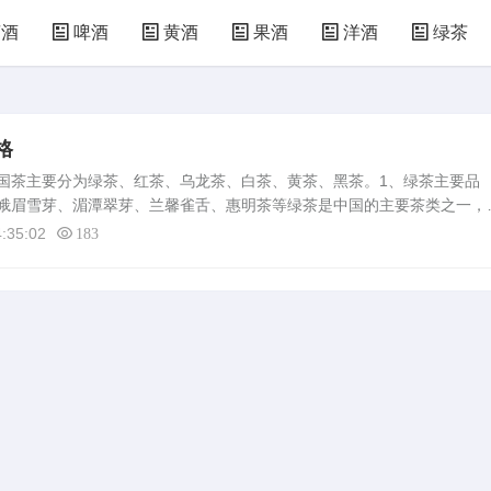
萄酒
啤酒
黄酒
果酒
洋酒
绿茶
格
茶主要分为绿茶、红茶、乌龙茶、白茶、黄茶、黑茶。1、绿茶主要品
峨眉雪芽、湄潭翠芽、兰馨雀舌、惠明茶等绿茶是中国的主要茶类之一，
发酵，经杀青、整形、烘干等工艺而制作的饮品。其制成品的色泽和冲泡
:35:02
183
.