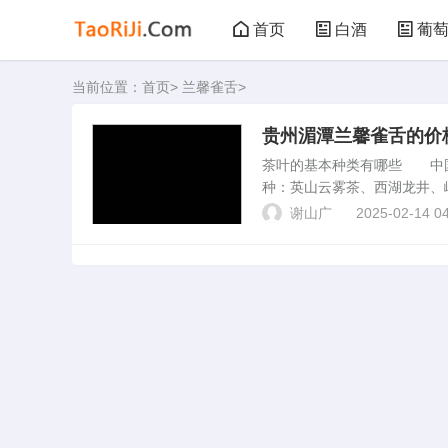
首页
白酒
葡
当前位置：
首页
>
兰馨雀舌
>
黑茶
花茶
贵州湄潭兰馨雀舌的价
茶叶的基本种类有哪些 中国
种：英山云雾茶、西湖龙井、
指采取茶树的新叶或芽，未经
谢山广
2025-02-14 04
的茶。绿茶是哪柴茶哪柴茶叶..