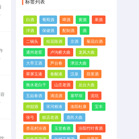
标签列表
着
在
白酒
葡萄酒
啤酒
黄酒
果酒
本选
洋酒
保健酒
配制酒
酒
二锅头
桂花陈酒
京酒
菊花白酒
作
通州老窖
卢沟桥大曲
龙凤大曲
速
大帝王酒
芦台春
津沽大曲
达
翠屏玉液
春酩液
汉泉
琼浆酒
衡水老白干
山庄老酒
丛台大曲
着容
五姑春酒
滴流酒
塞罕坝
泥坑
悬
仰韶酒
宋河粮液
洛阳杜康
宝丰
内气
张弓
赊店老酒
鹿邑大曲
杏花村汾酒
玉堂春酒
汾阳竹叶青酒
=饮