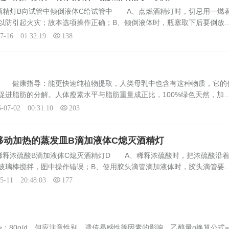
酒精灯B向试管中倾倒液体C给试管中 A、点燃酒精灯时，切忌用一燃
以防引起火灾；故本选项操作正确；B、倾倒液体时，瓶塞取下后要倒放
C、给试管内液体加热时，试管内液体的体积已经超过试管体积的13.故
07-16 01:32:19
138
吗 健康指导：能更快速纯植物提取，人类母乳中也含有这种物质，它的
促进脂肪的分解。人体瘦素水平与脂肪重量成正比，100%绿色天然，加
安全臻好大肚子减肥茶是中西医结合，纯天然绝无副作用，以治本的方法
6-07-02 00:31:10
203
移动加热的蒸发皿B滴加液体C熄灭酒精灯
稀释浓硫酸B滴加液体C熄灭酒精灯D A、稀释浓硫酸时，把浓硫酸沿
玻璃棒搅拌，图中操作错误；B、使用胶头滴管滴加液体时，胶头滴管要
熄灭酒精灯时，要用灯帽盖灭，图中操作错误；D、用手握住试管，试管
05-11 20:48:03
177
80g/d，但应注意性别，遗传易感性等因素的影响。乙醇量g换算公式