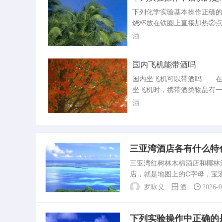
酒精灯后应用灯帽盖灭B
取保候审期间违反了相关规
下列化学实验基本操作正确
未经允许离开所居住的市、
中的
烧杯放在铁圈上直接加热
干扰证人作证等，可能会导
液体的体积应该超过试管容积
酒
被没。酒驾取保...
3；④用完酒精灯，必须用灯
灭，不可用嘴去吹灭；⑤为
国内飞机能带酒吗
炸裂，制取氧气结束后，不
装反应物的试管用冷水冲洗
国内坐飞机可以带酒吗 在
为防止生成的高温熔融物，
坐飞机时，携带酒类物品有
底，进行细铁丝在氧气中燃
定。以下是详细的解释：随
酒
之前，要预先在集气...
一般情况下，国内航班允许
携带一定数量的酒类物品。
最多可携带两瓶酒，每瓶酒
得超过500毫升，并且应包
三亚湾酒店各有什么特
标识清晰，需置于透明塑料
三亚湾红树林木棉酒店和椰
受安全检查。需要注意的是
店，就是地图上的C字母，宝
飞机托运能...
亚湾海坡那边了，地图上大写
罗咏义
酒
2026-
比较远，打车将近半个。三...
下列实验操作中正确的