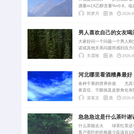
酒量m1X乙醇含量%×0.8
者控制饮酒量，尽量饮用低度
郭梦月
酒
2026-
征兆有...
男人喜欢自己的女友喝
大家好问一个问题一个男人
诺或其他关系问题而感到压力
问题的有效方法。社交压力：
关震唯
酒
2026-
欢饮酒，或者他觉得需要通...
河北哪里看酒糟鼻最好
各种干果的营养价值 尤其有
夜盲症、干眼病及皮肤角化有
北枣和南枣两大类。较著名的
湛茗文
酒
2026-
等。。延安儿童白癜风能治...
急急急这是什么茶叶谢
什么茶能去火 绿茶红茶还
客户茶叶的价格最少应该在10