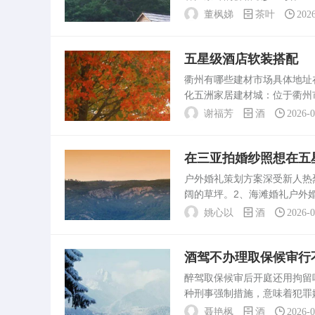
下，也可以适当提高茶叶的价
董枫娣
茶叶
202
心意。例如，可以说...
五星级酒店软装搭配
衢州有哪些建材市场具体地
化五洲家居建材城：位于衢州
建设，具备现代化设施，中央
谢福芳
酒
2026-
生活家居广场。衢州灯...
在三亚拍婚纱照想在五
户外婚礼策划方案深受新人
阔的草坪。2、海滩婚礼户外
的选择，但若拉整班亲友团过
姚心以
酒
2026-
假酒店。大梅沙京。56月...
酒驾不办理取保候审行
醉驾取保候审后开庭还用拘
种刑事强制措施，意味着犯罪
如果在取保候审期间违反了相
聂艳枫
酒
2026-