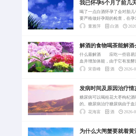
我已怀孕5个月了前几
喝了一点白酒怀孕了会对胎
要严格做好孕期的检查，在孕1
羊水穿刺及脐血分析，这样可
董雅萍
白酒
202
有异常，及时...
解酒的食物喝茶能解酒
什么最解酒 应吃一些容易
血并增加体能，由于它有发酵
误”多年——>；>；>；>；>；
宋蓉峰
酒
2026-
发病时间及原因治疗情
糖尿病可以喝桂花大枣枸杞
的。糖尿病治疗糖尿病由于血
都可以尝试当归四逆汤。糖尿
花海富
酒
2026-
的药，但是，在消炎。红枣和..
为什么大闸蟹要就着黄