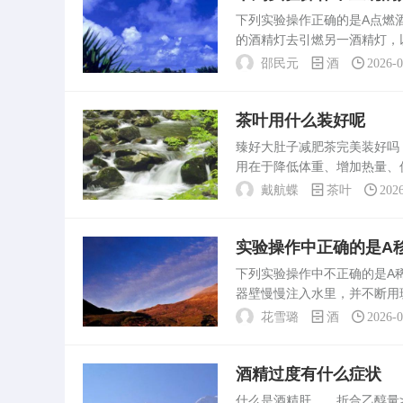
下列实验操作正确的是A点燃
的酒精灯去引燃另一酒精灯，
试验台上.故本选项操作错误；
邵民元
酒
2026-
项操作错误；D、...
茶叶用什么装好呢
臻好大肚子减肥茶完美装好
用在于降低体重、增加热量、
燃烧脂肪，控制热量摄入。更
戴航蝶
茶叶
202
到根本的减肥作。绿茶叶...
实验操作中正确的是A
下列实验操作中不正确的是A
器壁慢慢注入水里，并不断用
空正放，图中操作正确；C、
花雪璐
酒
2026-
体受热膨胀，在烧杯...
酒精过度有什么症状
什么是酒精肝 折合乙醇量>；