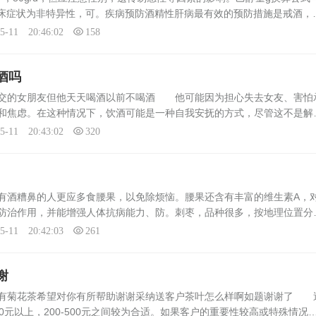
。临床症状为非特异性，可。疾病预防酒精性肝病最有效的预防措施是戒酒，
酒或不含酒精的饮料。不能过多的依赖目前市场上的预防保健品。酒精肝
05-11 20:46:02
158
酒吗
刚交的女朋友但他天天喝酒以前不喝酒 他可能因为担心失去女友、害怕
和焦虑。在这种情况下，饮酒可能是一种自我安抚的方式，尽管这不是解
有时候，男人可能会因为社交场合的压力而饮酒。如果他的朋友圈子普遍
05-11 20:43:02
320
酒糟鼻的人更应多食腰果，以免除烦恼。腰果还含有丰富的维生素A，
防治作用，并能增强人体抗病能力、防。刺枣，品种很多，按地理位置分
有山东乐陵金丝枣、河北无核枣、北京的大糖枣、山西运城相枣、河南灵
05-11 20:42:03
261
谢
有菊花茶希望对你有所帮助谢谢采纳送客户茶叶怎么样啊如题谢谢了 
0元以上，200-500元之间较为合适。如果客户的重要性较高或特殊情况