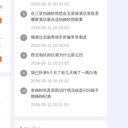
2026-05-11 20:43:02
铜
的
亚
可
在三亚拍婚纱照想在五星级酒店里取景
6
制
并
哪家酒店最合适拍婚纱照呢要
读
对
2026-05-11 20:28:03
解
多
喝酒过后肠胃就不舒服常常都是
7
—
道
王
2026-05-11 20:24:03
水
西北地区的白酒为什么那么烈
8
读
2026-05-11 20:23:03
看
真
我已怀孕5个月了前几天喝了一两白酒
9
一
2026-05-11 20:16:02
治
维
发病时间及原因治疗情况就是问问能不
10
。
能喝枸杞酒
近三
2026-05-11 20:11:03
都