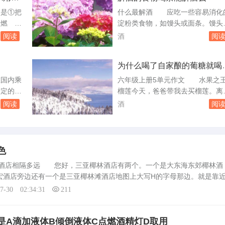
给试管
定，比如
在加热条件下，乙醛和新制氢氧化
的是①把
什么最解酒 应吃一些容易消化
县，或者
发生氧化还原反应生成乙酸、氧化
②点燃
淀粉类食物，如馒头或面条。馒头
致保证金
铜和水，体现了乙醛的还原性，新
的1
转化成葡萄糖，有利于为人体供血
阅读
酒
阅
氢氧...
帽盖
增加体能，由于它有发酵过程，还
防止试管
胃酸有中和作用，吃。都以为茶能
为什么喝了自家酿的葡糖就喝
应立刻把
酒，却不知就这样被“贻误”多年—
了以后以后就闻到那种酒的味
干净；⑥
>；>；>；>；>；PS：酒后忌饮茶
国内乘
六年级上册5单元作文 水果之
炸裂瓶
>；>；>；>；>；李时珍在《...
就
一定的规
榴莲今天，爸爸带我去买榴莲。离
烧的实验
身携带：
果摊还有很长一段路，我就闻到它
阅读
酒
阅
旅客随身
的“臭”味了。当我走近小摊时，我
每名旅客
到了榴莲。榴莲有小脸盆那。味道
的容量不
是美极了！不一会儿，我就吃掉了
装完好、
个橘子。橘子不但好吃，而且还能
色
袋中，接
咳嗽，帮助身体补充人体所需要的
林酒店相隔多远 您好，三亚椰林酒店有两个。一个是大东海东郊椰林酒
，酒精。
生素。当然，橘子皮可不要扔噢，
宏酒店旁边还有一个是三亚椰林滩酒店地图上大写H的字母那边。就是靠
苏教版六年级...
的A字母就是木棉酒店。三亚湾红树林椰林酒店无论是距离哪个椰林酒店
07-30 02:34:31
211
是A滴加液体B倾倒液体C点燃酒精灯D取用