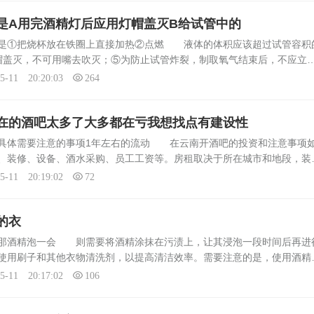
是A用完酒精灯后应用灯帽盖灭B给试管中的
是①把烧杯放在铁圈上直接加热②点燃 液体的体积应该超过试管容积
帽盖灭，不可用嘴去吹灭；⑤为防止试管炸裂，制取氧气结束后，不应立
净；⑥为防止生成的高温熔融物，炸裂瓶底，进行细铁丝在氧气中燃烧的
05-11 20:20:03
264
在的酒吧太多了大多都在亏我想找点有建设性
具体需要注意的事项1年左右的流动 在云南开酒吧的投资和注意事项
、装修、设备、酒水采购、员工工资等。房租取决于所在城市和地段，装
，酒水采购和员工工资则需要根据预计的营业额来确定。以昆明为例，一
05-11 20:19:02
72
的衣
是那酒精泡一会 则需要将酒精涂抹在污渍上，让其浸泡一段时间后再进
使用刷子和其他衣物清洗剂，以提高清洁效率。需要注意的是，使用酒精
衣物的其他部位，以免造成不必要的染色。此外，酒精具有挥发性，因此
05-11 20:17:02
106