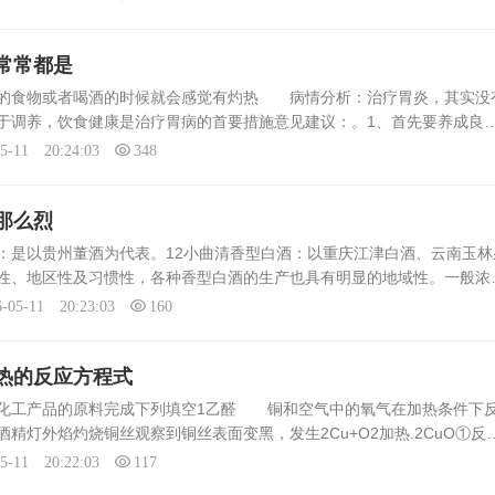
常常都是
热的食物或者喝酒的时候就会感觉有灼热 病情分析：治疗胃炎，其实没
于调养，饮食健康是治疗胃病的首要措施意见建议：。1、首先要养成良
定量，不要暴饮暴食或睡前进食。2、多食富含蛋白质的食品，少吃刺激
05-11 20:24:03
348
那么烈
是以贵州董酒为代表。12小曲清香型白酒：以重庆江津白酒、云南玉林
性、地区性及习惯性，各种香型白酒的生产也具有明显的地域性。一般浓
；清香型酒以山西省及华北、东北、西北地区为主；酱香型酒主要在。53
6-05-11 20:23:03
160
热的反应方程式
化工产品的原料完成下列填空1乙醛 铜和空气中的氧气在加热条件下
精灯外焰灼烧铜丝观察到铜丝表面变黑，发生2Cu+O2加热.2CuO①反
醛和新制氢氧化铜发生氧化还原反应生成乙酸、氧化亚铜和水，体现了乙
05-11 20:22:03
117