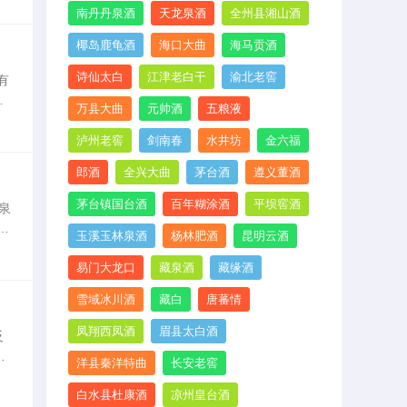
南丹丹泉酒
天龙泉酒
全州县湘山酒
椰岛鹿龟酒
海口大曲
海马贡酒
诗仙太白
江津老白干
渝北老窖
有
好
万县大曲
元帅酒
五粮液
性
泸州老窖
剑南春
水井坊
金六福
郎酒
全兴大曲
茅台酒
遵义董酒
茅台镇国台酒
百年糊涂酒
平坝窖酒
泉
香
玉溪玉林泉酒
杨林肥酒
昆明云酒
优
易门大龙口
藏泉酒
藏缘酒
雪域冰川酒
藏白
唐蕃情
凤翔西凤酒
眉县太白酒
反
洋县秦洋特曲
长安老窖
醛
白水县杜康酒
凉州皇台酒