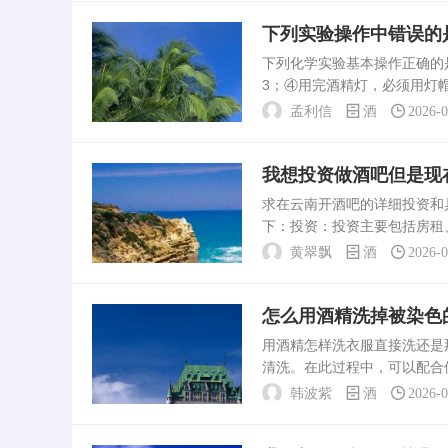
下列实验操作中错误的
下列化学实验基本操作正确的
3；④用完酒精灯，必须用灯
装反应物的试管用冷水冲洗干
孟利信
酒
2026-
验之前，要预先在集气...
我想投资做酒吧但是现
求在云南开酒吧的详细投资和
下：投资：投资主要包括房租
和设备根据酒吧的定位和规模
黄翠飘
酒
2026-
中等规模的酒吧，初期投资...
怎么用酒精洗掉被染色
用酒精怎样洗衣服直接洗还
清洗。在此过程中，可以配合
洗衣服时，应避免将其接触到
韩波紫
酒
2026-
使用时应注意通风，并远离...