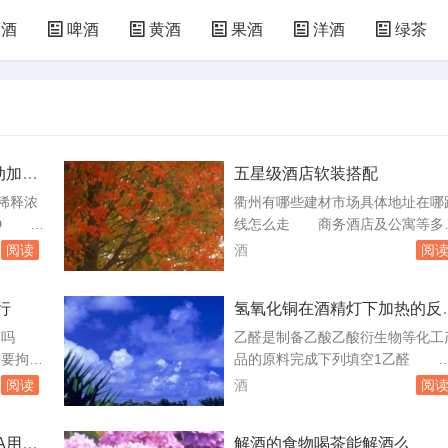
萄酒
啤酒
黄酒
果酒
洋酒
绿茶
动加热
五星级酒店软装搭配
灭酒精
稀释浓
衢州有哪些建材市场具体地址在哪
灯D
线怎么走 商务酒店及公寓等多
沿着容
业态于一体的商业整合平台。开化
阅读
酒
阅
用玻璃棒
洲家居建材城：位于衢州市开化县
用胶头
于2016年建成使用，项目定位为一
行
氢氧化铜在酒精灯下加热的反
要悬空正
站式商品交易。按五星级标准建设
方程式
酒精灯
具备现代化设施，中央空调，电子
拘留吗
乙醛是制备乙酸乙酸衍生物等化工
作错误；
示屏，自动扶梯等，配套设施齐全
需要拘留
品的原料完成下列填空1乙醛 
体受热
是当地知名的一站式购物生活家居
是一种刑
和空气中的氧气在加热条件下反应
阅读
酒
阅
场。衢州灯...
疑人或被
成黑色的氧化铜，所以在酒精灯外
人身自
灼烧铜丝观察到铜丝表面变黑，发
A用完
解酒的食物喝茶能解酒么
。如果在
2Cu+O2加热.2CuO①反应，乙醇