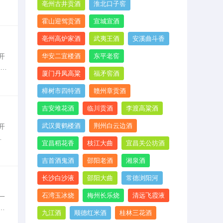
亳州古井贡酒
淮北口子窖
的
霍山迎驾贡酒
宣城宣酒
亳州高炉家酒
武夷王酒
安溪曲斗香
开
华安二宜楼酒
东平老窖
标准
厦门丹凤高粱
福矛窖酒
物
樟树市四特酒
赣州章贡酒
吉安堆花酒
临川贡酒
李渡高粱酒
武汉黄鹤楼酒
荆州白云边酒
开
错
宜昌稻花香
枝江大曲
宜昌关公坊酒
度
吉首酒鬼酒
邵阳老酒
湘泉酒
长沙白沙液
邵阳大曲
常德浏阳河
石湾玉冰烧
梅州长乐烧
清远飞霞液
一
。
九江酒
顺德红米酒
桂林三花酒
会