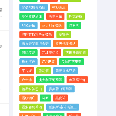
罗曼尼康帝酒庄
勒桦酒庄
需
做
亨利贾伊酒庄
唐培里侬
库克香槟
宝宝
酩悦香槟
意大利葡萄酒
巴罗洛
巴巴莱斯科等葡萄酒
基安蒂
布鲁奈罗蒙塔希诺
超级托斯卡纳
供
阿玛罗尼
瓦坡里切拉
西班牙葡萄酒
橡树河畔
CVNE等
贝加西西里亚
平古斯
雪莉酒
冈萨雷比亚斯
卢士涛
澳大利亚葡萄酒
奔富葛兰许
，
翰斯科神恩山
赛美蓉白葡萄酒
炎
露纹酒庄
啸鹰
黑皮诺
霞多丽葡萄酒
威廉斯·索诺玛酒庄