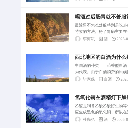
导致保证金被没。酒驾取保...
喝酒过后肠胃就不舒服
最近胃不怎么舒服特别是吃
特效的方法。得了胃病主要在
的饮食习惯，一日三餐要定时
李河斌
酒
2026-
食物，避免烟酒、生冷等对...
西北地区的白酒为什么
中国酒的种类 药香型白酒：
为代表。由于白酒消费的民族
型酒以四川省及华东地区为多
毕家保
白酒
202
白酒都有哪些 辽宁...
氢氧化铜在酒精灯下加
乙醛是制备乙酸乙酸衍生物等
应生成黑色的氧化铜，所以在酒
应，乙醇。在加热条件下，乙
杜彪弘
酒
2026-
的还原性，新制氢氧...