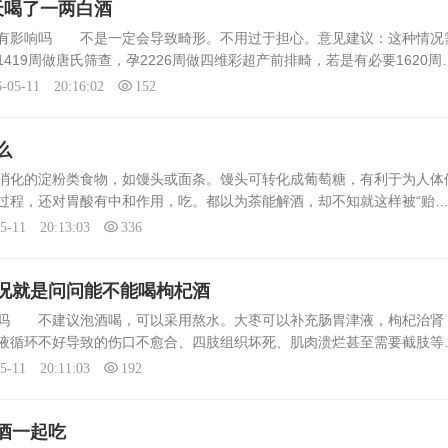
天喝了一两白酒
儿有影响吗 不是一定会导致畸形。不用过于担心。意见建议：这种情况
419周做唐氏筛查，孕2226周做四维彩超产前排畸，若是有必要1620周
以明确宝宝在宫内的发育情况.建议保留宝宝，做定期的孕检，如果发现
6-05-11 20:16:02
152
么
消化的淀粉类食物，如馒头或面条。馒头可转化成葡萄糖，有利于为人体
过程，还对胃酸有中和作用，吃。都以为茶能解酒，却不知就这样被“贻
PS：酒后忌饮茶>；>；>；>；>；李时珍在《...
05-11 20:13:03
336
况就是问问能不能喝枸杞酒
酒吗 不建议泡酒喝，可以采用熬水。大枣可以补充肠胃津液，枸杞治肾
液循环不好导致的伤口不愈合、四肢组织坏死、肌肉溃烂甚至需要截肢等
病伤口不愈合外敷药：中医认为，炎症就是热，石膏、黄岑、黄连都是消
05-11 20:11:03
192
.
酒一起吃