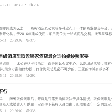
格。表达恰当的话语：在赠送茶叶时，适当的感谢话语能够更好地表达你
6-05-11 20:35:02
296
址在哪路线怎么走 商务酒店及公寓等多种业态于一体的商业整合平台。
市开化县，于2016年建成使用，项目定位为一站式商品交易。按五星级
空调，电子显示屏，自动扶梯等，配套设施齐全，是当地知名的一站式购
05-11 20:29:02
375
星级酒店里取景哪家酒店最合适拍婚纱照呢要
热烈追捧 比如香格里拉酒店、白云国际会议中心、凤凰城酒店等，都有
婚礼策划方案拍婚纱照，好像海景总是必不可少的。三亚的海滩有很多不
去开销比较大，其实省内也有不错的选择，比如巽寮湾和大梅沙的五星级
05-11 20:28:03
292
不行
留吗 醉驾取保候审后，开庭是否需要拘留取决于具体情况。取保候审是
嫌疑人或被告人可以在一定条件下获得人身自由，但需要遵守一定的规定
关规定，比如未经允许离开所居住的市、县，或者干扰证人作证等，可能
05-11 20:26:02
338