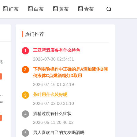
红茶
白茶
黄茶
青茶
热门推荐
三亚湾酒店各有什么特色
1
2026-07-30 02:34:31
路
种
下列实验操作中正确的是A滴加液体B倾
2
五
倒液体C点燃酒精灯D取用
读
，
2026-07-16 01:32:19
应
茶叶用什么装好呢
3
，
显
产
2026-07-02 00:31:10
，
铜
酒精过度有什么症状
4
广
生
读
2026-05-11 20:46:02
焰
生
男人喜欢自己的女友喝酒吗
5
。