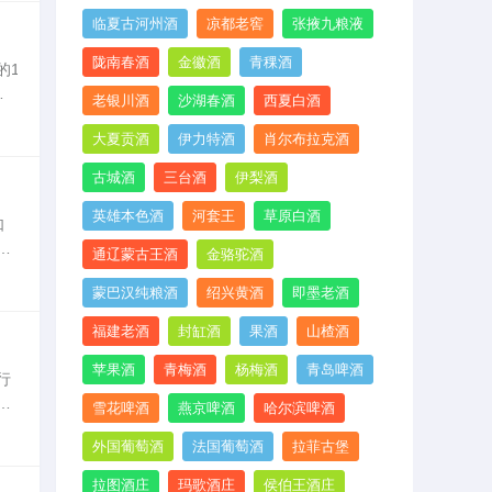
临夏古河州酒
凉都老窖
张掖九粮液
陇南春酒
金徽酒
青稞酒
的1
刻把
老银川酒
沙湖春酒
西夏白酒
实
大夏贡酒
伊力特酒
肖尔布拉克酒
古城酒
三台酒
伊梨酒
英雄本色酒
河套王
草原白酒
如
修
通辽蒙古王酒
金骆驼酒
家
蒙巴汉纯粮酒
绍兴黄酒
即墨老酒
福建老酒
封缸酒
果酒
山楂酒
苹果酒
青梅酒
杨梅酒
青岛啤酒
行
清
雪花啤酒
燕京啤酒
哈尔滨啤酒
在
外国葡萄酒
法国葡萄酒
拉菲古堡
拉图酒庄
玛歌酒庄
侯伯王酒庄