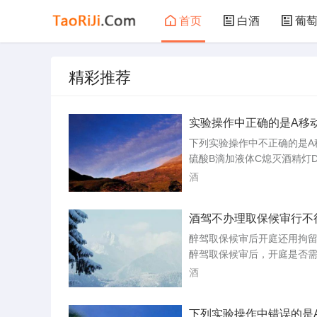
首页
白酒
葡
黑茶
花茶
精彩推荐
实验操作中正确的是A移
的蒸发皿B滴加液体C熄
下列实验操作中不正确的是A
灯
硫酸B滴加液体C熄灭酒精
A、稀释浓硫酸时，把浓硫酸
酒
器壁慢慢注入水里，并不断
搅拌，图中操作错误；B、使
酒驾不办理取保候审行不
滴管滴加液体时，胶头滴管
放，图中操作正确；C、熄灭
醉驾取保候审后开庭还用
时，要用灯帽盖灭，图中操
醉驾取保候审后，开庭是否
D、用手握住试管，试管内气
取决于具体情况。取保候审
酒
膨胀，在烧杯...
事强制措施，意味着犯罪嫌
告人可以在一定条件下获得
下列实验操作中错误的是
由，但需要遵守一定的规定