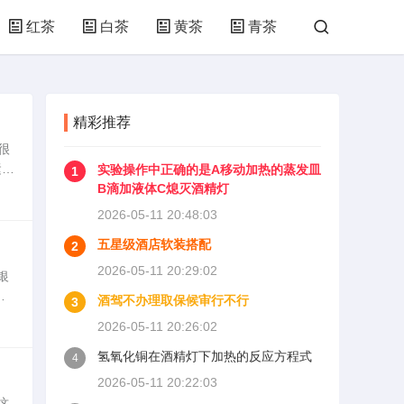
红茶
白茶
黄茶
青茶
精彩推荐
很
运动
实验操作中正确的是A移动加热的蒸发皿
1
长
B滴加液体C熄灭酒精灯
2026-05-11 20:48:03
五星级酒店软装搭配
2
2026-05-11 20:29:02
银
市
酒驾不办理取保候审行不行
3
史
2026-05-11 20:26:02
氢氧化铜在酒精灯下加热的反应方程式
4
2026-05-11 20:22:03
这