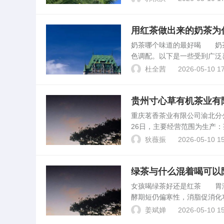
不一而足。其实，科学...
用红茶做出来的奶茶为
奶茶哪个味道的最好喝 奶
色调配。以下是一些受到广泛
制成，口感醇厚，甜度适中，
杜全茜
2026-05-10 17
珍珠黑珍。开一家奶茶如何...
贵州寸心草有机茶业有
重庆茗香茶业有限公司渝北分
26日，主要经营范围为生产
定代表人：胡荣旺成立时间：201
狄薇振
2026-05-10 15
绿茶与什么混着喝可以
女孩喝绿茶好还是红茶 胃
酵期短仍偏寒性，消脂促消化
茶：须用100℃开水冲泡。
姜斌婵
2026-05-10 15
老，须用100℃。绿茶...