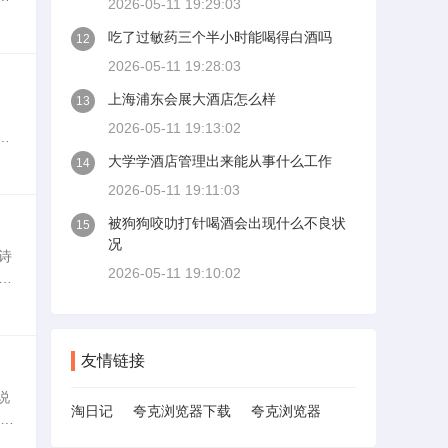
2026-05-11 19:29:03
减
吃了过敏药三个半小时能喝得白酒吗
12
2026-05-11 19:28:03
上海浦东会展大酒店怎么样
13
2026-05-11 19:13:02
茶
含
大学学酒店管理出来能从事什么工作
14
2026-05-11 19:11:03
被狗狗咬叻打针喝酒会出现什么不良状
15
况
诗
2026-05-11 19:10:02
粹
合
友情链接
说
淘日记
夸克浏览器下载
夸克浏览器
乌龙
法