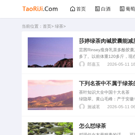
首页
白酒
葡
当前位置：
首页
>
绿茶
>
黑茶
花茶
莎婷绿茶肉碱胶囊能减
芸茜Rinsey瘦身乳茶多
多了。以前体重120多斤，
锻炼调节，增加耗氧量，并尝
郎嘉玉
2026-05-11 18
些应该可以达...
下列名茶中不属于绿茶
茶叶知识大全中国十大名茶
绿隐翠。黄山毛峰：产于安徽
洞庭湖中的君山岛，属于黄茶
施诚茗
2026-05-11 06
名茶之一，无芽。如何分...
怎么怼绿茶
怼现任女友最狠毒的话 可