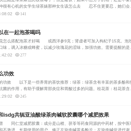
那种很有心机的女学生绿茶婊那种女生该怎么去 忍不住更要忍，她们会
。当然看多点段子怼回去也行，但要恰当。女生为什么会这样 按照你的
:08:02
141
以在一起泡茶喝吗
花怎么搭配泡茶才好喝 或西洋参9克；肾虚者可加入枸杞子15克。泡
口味，调入冰糖或蜂蜜，以减少玫瑰花的涩味，加强功效。需要提醒的是
起喝。因为茶叶中有大量鞣酸，会影响玫瑰花舒肝解郁的功效。此外，由
:42:02
277
么功效
胃的功效 以下是一些养胃的茶饮推荐：绿茶：绿茶含有丰富的茶多酚和
抗菌的作用，有助于缓解胃部炎症和胃酸过多的问题。桂花茶：桂花茶含
质等成分，具有滋阴润肺、理气健胃、散寒止痛等功效，比较适合脾胃虚
:29:02
245
和isdg共轭亚油酸绿茶肉碱软胶囊哪个减肥效果
靠谱 同仁堂减肥胶囊：成分是山楂、茯苓等药食同源的中药材，按中医
和不激进、长期使用的用户。修正左旋肉碱茶多酚片：左旋肉碱促进代谢