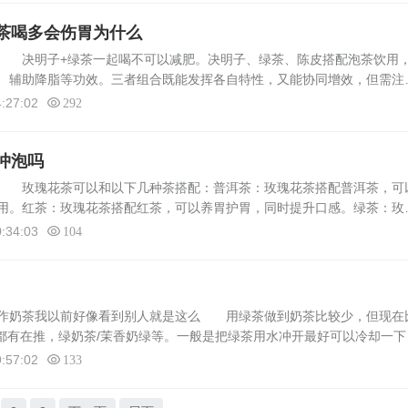
茶喝多会伤胃为什么
 决明子+绿茶一起喝不可以减肥。决明子、绿茶、陈皮搭配泡茶饮用
、辅助降脂等功效。三者组合既能发挥各自特性，又能协同增效，但需注
量引发不适。决明子含大黄酚、决明素等成分，可清肝火、缓解眼疲劳；
:27:02
292
冲泡吗
好 玫瑰花茶可以和以下几种茶搭配：普洱茶：玫瑰花茶搭配普洱茶，可
用。红茶：玫瑰花茶搭配红茶，可以养胃护胃，同时提升口感。绿茶：玫
，适合上火时饮用。乌龙茶：玫瑰花茶搭配乌龙茶，可以减肥美容，适合
:34:03
104
制作奶茶我以前好像看到别人就是这么 用绿茶做到奶茶比较少，但现在
店都有在推，绿奶茶/茉香奶绿等。一般是把绿茶用水冲开最好可以冷却一下
，然后3者混在一起搅拌均匀即可，也可用鲜奶替代奶精和炼奶，口感虽
:57:02
133