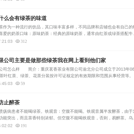
什么会有绿茶的味道
茶作为一种流行的饮品，其口味丰富多样，不同品牌和店铺也会有自己的
喜爱的奶茶口味：原味奶茶：经典的原味奶茶，通常由红茶或绿茶搭配牛
是最基础也是最受欢迎的口味之一。珍珠奶茶：在原味奶茶的基础上加入
:21:03
312
限公司主要是做那些绿茶我在网上看到他们家
公司怎么样 简介：重庆茗香茶业有限公司渝北分公司成立于2013年0
：茶叶红茶、绿茶、花茶分装按许可证核定的有效期限和范围从事经营等。
30826工商注册号：500112300061559企业类型：分公司公司地址...
:45:03
59
防止醉茶
溃疡病患者不能喝绿茶。铁观音：空腹不能喝。铁观音属半发酵茶，由于
功能突出，而且茶香特别浓郁。但空腹不能喝铁观音，否则，易醉茶。乌
乌龙茶不寒不热，辛凉甘润，是一种中性茶，适合大多数人饮用。因茶叶较
:02:02
191