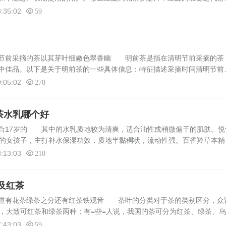
，30分钟就能起效，口感带点植物香。汤臣倍健清好清畅胶囊：专门针对
:35:02
59
明节前采摘的茶以其芽叶细嫩色翠香幽 明前茶是指在清明节前采摘的茶
中佳品。以下是关于明前茶的一些具体信息：特征描述采摘时间清明节前
味醇形美品质原因茶树生长缓慢，养分积累充分，氨基酸含量高，茶多酚
:05:02
278
.
茶水乳哪个好
合17岁的 其中的水乳质地较为清爽，适合油性或稍微偏干的肌肤。悦
右的女孩子，主打补水保湿功效，质地半黏稠状，流动性强。百雀羚草本精
无负担，乳液使用后皮肤弹润。AHC透明质酸水乳：基础补水型水乳，适
:13:03
210
及红茶
知道有花茶绿茶之分还有红茶铁观音 茶叶的分类对于茶的类别区分，众
茶，大致可红茶和绿茶两种；有=些=人说，我国的茶可分为红茶、绿茶、
有人说，除了乌龙茶、岩茶、水仙茶之外，应加入青茶、白茶。如此的说
:43:03
59