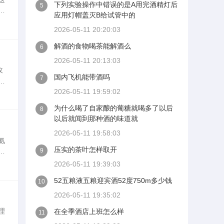
下列实验操作中错误的是A用完酒精灯后
5
在
应用灯帽盖灭B给试管中的
阐
2026-05-11 20:20:03
解酒的食物喝茶能解酒么
6
2026-05-11 20:13:03
玫
国内飞机能带酒吗
7
，
2026-05-11 19:59:02
于
为什么喝了自家酿的葡糖就喝多了以后
8
以后就闻到那种酒的味道就
2026-05-11 19:58:03
氨
压实的茶叶怎样取开
9
有
寒
2026-05-11 19:39:03
52五粮液五粮迎宾酒52度750m多少钱
10
2026-05-11 19:35:02
理
在全季酒店上班怎么样
11
，