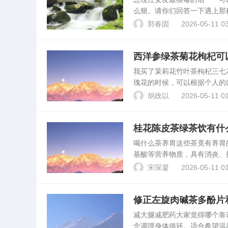
么狠。请你们回答一下遇上
你忍不住的时候在心里偷笑
郭春固
2026-05-11 03
述，A是绿茶无疑了，你真...
西洋参绿茶菊花枸杞可
我买了茉莉花竹叶茶枸杞三七
瑰花的时候，可以根据个人的
玫瑰花最好不要与茶叶泡在一
胡政以
2026-05-11 01
玫瑰花活血散淤的作用比...
桂花陈皮茶绿茶饮有什
喝什么茶养胃这些茶竟有养
基酸等营养物质，具有消炎、
茶多酚、茶碱、儿茶素、蛋白
宋琛凝
2026-05-11 01
的人群。陈皮甘草。最近老...
修正左旋肉碱茶多酚片
减大腿减肥药大家觉得哪个
念调理身体循环。适合希望温