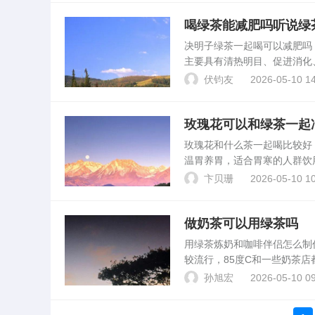
喝绿茶能减肥吗听说绿
决明子绿茶一起喝可以减肥吗
主要具有清热明目、促进消化
体质差异及适量饮用，避免过
伏钧友
2026-05-10 14
茶中的茶多酚。晚上喝绿茶...
玫瑰花可以和绿茶一起
玫瑰花和什么茶一起喝比较
温胃养胃，适合胃寒的人群饮
花茶搭配绿茶，可以清热解毒
卞贝珊
2026-05-10 10
性饮用。茉莉花茶：玫。山...
做奶茶可以用绿茶吗
用绿茶炼奶和咖啡伴侣怎么
较流行，85度C和一些奶茶
把咖啡伴侣奶精也用温水冲开
孙旭宏
2026-05-10 09
不及前者，但更健康。...