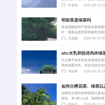
茶多酚调节节奏。片剂崩解快
常梁烁
2026-05-10 23
肥时的肠道问。我想减肥...
明前茶是绿茶吗
茶是我国的特产明前绿茶清
叶，因其品质优异而被誉为茶
叶特点芽叶细嫩，色翠香幽，
高眉婕
2026-05-10 20
量低采摘注意事项早采一天是..
ahc水乳和悦诗风吟绿
什么牌子的水乳补水保湿好适
风吟绿茶水乳：适合16岁左
水乳：价格亲民，化妆水轻薄
韦娟翠
2026-05-10 18
十六岁女生的成长型...
如何分辨花茶、绿茶以
怎样区分茶叶的种类我只是
纷纭。有=些=人说，我国的
茶、花茶、砖茶、沱茶六种；
郭秋庆
2026-05-10 17