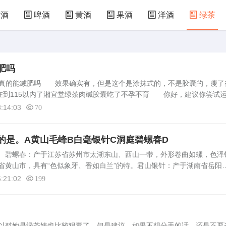
萄酒
啤酒
黄酒
果酒
洋酒
绿茶
肥吗
酚胶囊真的能减肥吗 效果确实有，但是这个是涂抹式的，不是胶囊的，瘦了
现在到115以内了湘宜堂绿茶肉碱胶囊吃了不孕不育 你好，建议你尝试
试配合节制饮食，避免吃太多油腻食物，养成良好的生活习惯，坚持时间
:14:03
70
的是。A黄山毛峰B白毫银针C洞庭碧螺春D
 碧螺春：产于江苏省苏州市太湖东山、西山一带，外形卷曲如螺，色泽
省黄山市，具有“色似象牙、香如白兰”的特。君山银针：产于湖南省岳阳
类，芽头肥壮，满披白毫。六安瓜片：产于安徽省六安市，是中国十大历
:21:02
199
以怼她是绿茶婊也比较狠毒了，但是建议，如果不想分手的话，还是不要