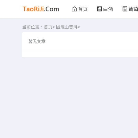
首页
白酒
葡
当前位置：
首页
>
困鹿山普洱
>
黑茶
花茶
暂无文章