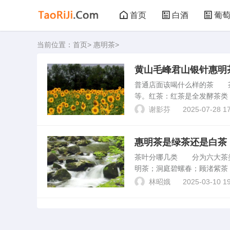
首页
白酒
葡
当前位置：
首页
>
惠明茶
>
黑茶
花茶
黄山毛峰君山银针惠明
普通店面该喝什么样的茶 
等。红茶：红茶是全发酵茶类
等。黄茶：黄茶是轻发酵茶类
谢影芬
2025-07-28 17
黄茶在。请教关于茶叶的知...
惠明茶是绿茶还是白茶
茶叶分哪几类 分为六大茶类
明茶；洞庭碧螺春；顾渚紫茶
茶；上饶白眉；径山茶；峨眉
林昭娥
2025-03-10 19
茶；永川秀芽；休宁松萝；...