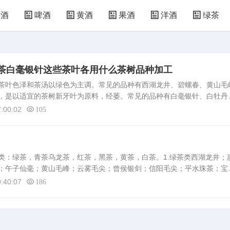
萄酒
啤酒
黄酒
果酒
洋酒
绿茶
茶白毫银针这些茶叶各用什么茶树品种加工
茶叶色泽和茶汤以绿色为主调。常见的品种有西湖龙井、碧螺春、黄山毛
，是以适宜的茶树新牙叶为原料，经萎。常见的品种有白毫银针、白牡丹
，其制作与绿茶有相似之处，不过在干燥前或后增加一道“闷黄”的工艺，
:00:02
105
：绿茶，青茶乌龙茶，红茶，黑茶，黄茶，白茶。1.绿茶类西湖龙井；
；午子仙毫；黄山毛峰；云雾毛尖；曾侯银剑；信阳毛尖；平水珠茶；宝
竹叶青；南安石亭绿；仰天雪绿；蒙顶茶；涌溪火青；仙人掌茶；天山绿
:40:07
186