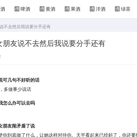
萄酒
啤酒
黄酒
果酒
洋酒
绿茶
友说不去然后我说要分手还有
女朋友说不去然后我说要分手还有
2
说可几句不好听的话
，多做事少说话
我怎么办可以去吗
女朋友闹矛盾了说
你到底做了什么，让她这样对待你。天平看起来已经斜了，你还要