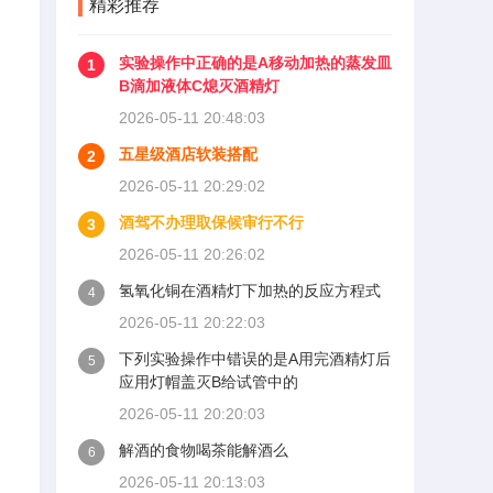
精彩推荐
实验操作中正确的是A移动加热的蒸发皿
1
B滴加液体C熄灭酒精灯
2026-05-11 20:48:03
五星级酒店软装搭配
2
2026-05-11 20:29:02
酒驾不办理取保候审行不行
3
2026-05-11 20:26:02
氢氧化铜在酒精灯下加热的反应方程式
4
2026-05-11 20:22:03
下列实验操作中错误的是A用完酒精灯后
5
应用灯帽盖灭B给试管中的
2026-05-11 20:20:03
解酒的食物喝茶能解酒么
6
2026-05-11 20:13:03