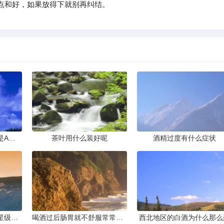
和好，如果放得下就别再纠结。
下列实验操作中正确的是A滴加液体B倾倒液体C点燃酒精灯D取用
茶叶用什么装好呢
酒精过度有什么症状
在三亚拍婚纱照想在五星级酒店里取景哪家酒店最合适拍婚纱照呢要
喝酒过后肠胃就不舒服常常都是
西北地区的白酒为什么那么