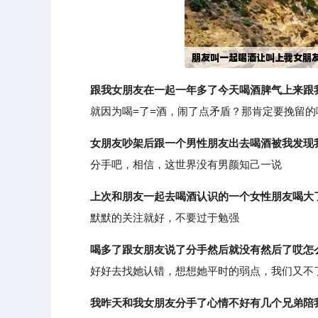
跟我女朋友在一起一年多了今天喝酒脾气上来跟
就因为喝=了=酒，闹了点矛盾？那肯定要挽留的
女朋友吵架后跟一个男性朋友出去喝酒被我发现
分手吧，相信，这世界没有男颜知己一说
上次和朋友一起去喝酒认识的一个女性朋友喝大
默默的关注就好，不要过于勉强
喝多了跟女朋友说了分手然后就没有然后了哎怎
好好去找她认错，想想她平时的弱点，我们又不了
我昨天和我女朋友分手了心情不好有几个兄弟陪