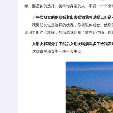
续，那是你的选择。善待你身边的人，不要一个个出
下午女朋友的朋友喊着出去喝酒我可以喝点但是
我男朋友也是这样的状况，你就说你过敏。然后但
太用力抓红了就好，然后感觉到量了谁在让你喝，你
女朋友和我分手了然后女朋友喝酒喝多了给我发
这你得主动女生一般不会主动