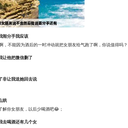
我闹分手我应该
啊，不能因为酒后的一时冲动就把女朋友给气跑了啊，你说值得吗？
我让他把微信删了
了非让我送她回去说
么哄
解你女朋友，以后少喝酒吧😂；
我去喝酒还有几个女