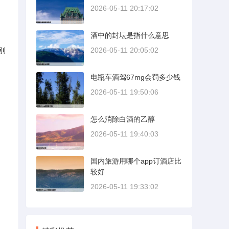
2026-05-11 20:17:02
酒中的封坛是指什么意思
别
2026-05-11 20:05:02
电瓶车酒驾67mg会罚多少钱
2026-05-11 19:50:06
怎么消除白酒的乙醇
2026-05-11 19:40:03
国内旅游用哪个app订酒店比
较好
2026-05-11 19:33:02