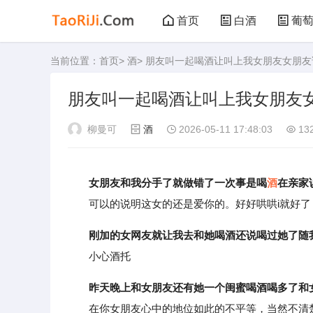
首页
白酒
葡
当前位置：
首页
>
酒
> 朋友叫一起喝酒让叫上我女朋友女朋
黑茶
花茶
朋友叫一起喝酒让叫上我女朋友
柳曼可
酒
2026-05-11 17:48:03
13
女朋友和我分手了就做错了一次事是喝
酒
在亲家
可以的说明这女的还是爱你的。好好哄哄i就好了
刚加的女网友就让我去和她喝酒还说喝过她了随
小心酒托
昨天晚上和女朋友还有她一个闺蜜喝酒喝多了和
在你女朋友心中的地位如此的不平等，当然不清楚